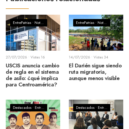
EntrePatrias
•
Noticias
EntrePatrias
•
Noticias
27/07/2026
•
Vistas 16
14/07/2026
•
Vistas 34
USCIS anuncia cambio
El Darién sigue siendo
de regla en el sistema
ruta migratoria,
de asilo: ¿qué implica
aunque menos visible
para Centroamérica?
Destacados
•
EntrePatrias
•
Noticias
Destacados
•
EntrePatrias
•
Notic