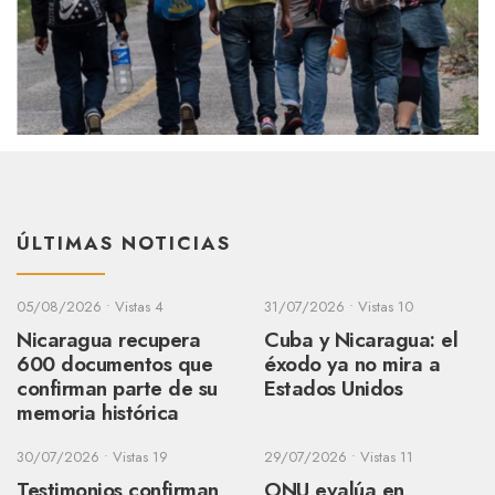
ÚLTIMAS NOTICIAS
05/08/2026
•
Vistas 4
31/07/2026
•
Vistas 10
Nicaragua recupera
Cuba y Nicaragua: el
600 documentos que
éxodo ya no mira a
confirman parte de su
Estados Unidos
memoria histórica
30/07/2026
•
Vistas 19
29/07/2026
•
Vistas 11
Testimonios confirman
ONU evalúa en