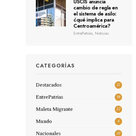
USCIS anuncia
cambio de regla en
el sistema de asilo:
¿qué implica para
Centroamérica?
EntrePatrias
,
Noticias
CATEGORÍAS
Destacados
21
EntrePatrias
94
Maleta Migrante
22
Mundo
4
Nacionales
10