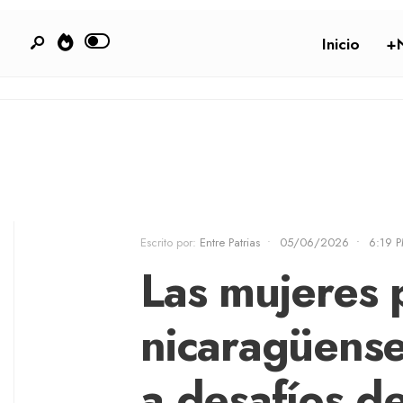
Inicio
+N
Escrito por:
Entre Patrias
•
05/06/2026
•
6:19 
Las mujeres 
nicaragüense
a desafíos de