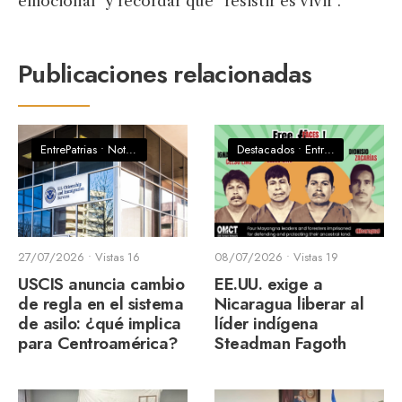
emocional” y recordar que “resistir es vivir”.
Publicaciones relacionadas
EntrePatrias
•
Noticias
Destacados
•
EntrePatrias
•
Notic
27/07/2026
•
Vistas 16
08/07/2026
•
Vistas 19
USCIS anuncia cambio
EE.UU. exige a
de regla en el sistema
Nicaragua liberar al
de asilo: ¿qué implica
líder indígena
para Centroamérica?
Steadman Fagoth