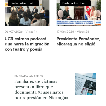
Destacados
•
EntrePatrias
•
Noticias
Destacados
•
EntrePatrias
•
Opini
06/07/2026
•
Vistas 14
17/06/2026
•
Vistas 28
UCR estrena podcast
Presidenta Fernández,
que narra la migración
Nicaragua no eligió
con teatro y poesía
ENTRADA ANTERIOR
Familiares de víctimas
presentan libro que
documenta 91 asesinatos
por represión en Nicaragua