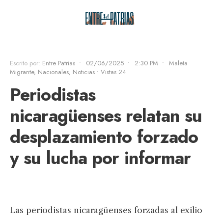
Escrito por:
Entre Patrias
•
02/06/2025
•
2:30 PM
•
Maleta
Migrante
,
Nacionales
,
Noticias
•
Vistas 24
Periodistas
nicaragüenses relatan su
desplazamiento forzado
y su lucha por informar
Las periodistas nicaragüenses forzadas al exilio